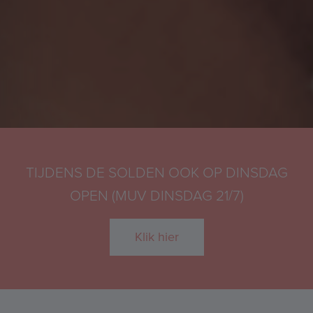
TIJDENS DE SOLDEN OOK OP DINSDAG
OPEN (MUV DINSDAG 21/7)
Klik hier