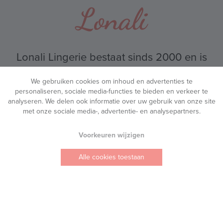
Lonali Lingerie bestaat sinds 2000 en is
uitgegroeid tot een vaste waarde in
We gebruiken cookies om inhoud en advertenties te
Turnhout.
personaliseren, sociale media-functies te bieden en verkeer te
analyseren. We delen ook informatie over uw gebruik van onze site
met onze sociale media-, advertentie- en analysepartners.
Ons doel is eenvoudig: jou helpen lingerie,
ondergoed en badmode te vinden dat er prachtig
Voorkeuren wijzigen
uitziet en heerlijk zit.
Alle cookies toestaan
Wanneer je bij ons binnenstapt, nemen we de tijd om
naar je te luisteren. We meten je zorgvuldig op en
begeleiden je stap voor stap naar lingerie die voelt
als een tweede huid. Zo ervaar je niet alleen de juiste